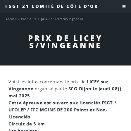
FSGT 21 COMITÉ DE CÔTE D’OR
Accueil
>
L’actualité
>
prix de LICEY S/Vingeanne
PRIX DE LICEY
S/VINGEANNE
LICEY sur
Voici les infos concernant le prix de
Vingeanne
SCO Dijon le Jeudi 08}
}
organisé par le
mai 2025
Cette épreuve est ouvert aux licenciés FSGT /
UFOLEP / FFC MOINS DE 200 Points et Non-
Licenciés
Circuit de 5 km
Les horaires