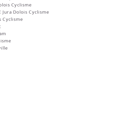
lois Cyclisme
Jura Dolois Cyclisme
s Cyclisme
t
eam
lisme
ille