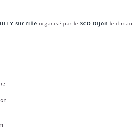
ILLY sur tille
SCO Dijon
organisé par le
le dima
n
ne
jon
am