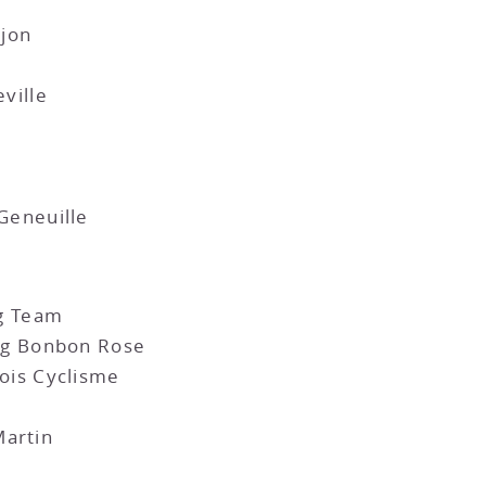
jon
ville
eneuille
g Team
g Bonbon Rose
is Cyclisme
Martin