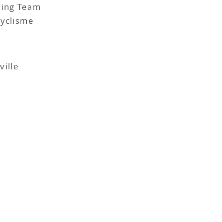
ling Team
Cyclisme
ille