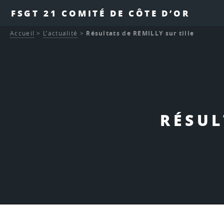
FSGT 21 COMITÉ DE CÔTE D’OR
Accueil
>
L’actualité
>
Résultats de REMILLY sur tille
RÉSUL