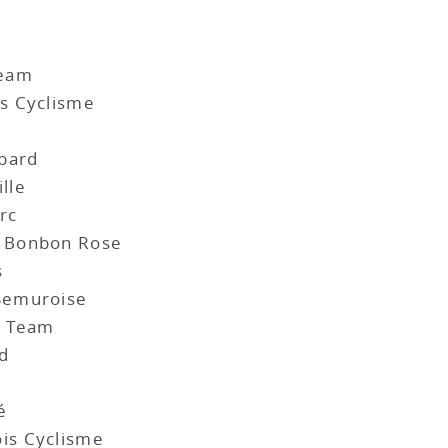
Team
s Cyclisme
bard
lle
rc
 Bonbon Rose
s
Semuroise
g Team
od
é
is Cyclisme