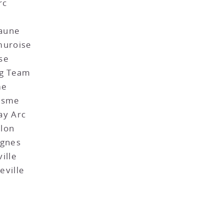
rc
aune
muroise
se
ng Team
me
lisme
ay Arc
lon
ignes
ille
ville