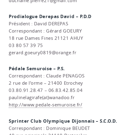
duchaine.pierre21@gmail.com
Prodialogue Derepas David – P.D.D
Président : David DEREPAS
Correspondant : Gérard GOEURY
18 rue Dames Fines 21121 AHUY
03 80 57 39 75
gerard.goeury0819@orange.fr
Pédale Semuroise – P.S.
Correspondant : Claude PENAGOS
2 rue de l’orme – 21400 Etrochey
03.80.91.28.47 – 06.83.42.85.04
paulinelagirafe(at)wanadoo.fr
http://www.pedale-semuroise.fr/
Sprinter Club Olympique Dijonnais – S.C.O.D.
Correspondant : Dominique BEUDET