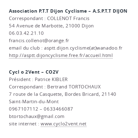
Association P.T.T Dijon Cyclisme – A.S.P.T.T DIJON
Correspondant : COLLENOT Francis
54 Avenue de Marbotte, 21000 Dijon
06.03.42.21.10
francis.collenot@orange.fr
email du club : asptt.dijon.cyclisme(at)wanadoo.fr
http://asptt.dijoncyclisme.free.fr/accueil.html
Cycl o 2Vent – CO2V
Président : Patrice KIBLER
Correspondant : Bertrand TORTOCHAUX
7 route de la Casquette, Bordes Bricard, 21140
Saint-Martin-du-Mont
0967107112 – 0633466087
btortochaux@gmail.com
site internet :
www.cyclo2vent.net