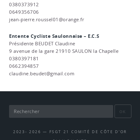
0380373912
0649356706
jean-pierre.roussel01@orange.fr
Entente Cycliste Saulonnaise – E.C.S
Présidente BEUDET Claudine
9 avenue de la gare 21910 SAULON la Chapelle
0380397181
0662394857
claudine.beudet@gmail.com
OK
2023- 2026 — FSGT 21 COMITÉ DE CÔTE D’OR