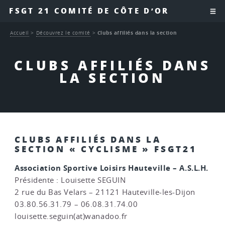
FSGT 21 COMITÉ DE CÔTE D’OR
Accueil
>
Découvrez le comité
>
Clubs affiliés dans la section
CLUBS AFFILIÉS DANS
LA SECTION
CLUBS AFFILIÉS DANS LA
SECTION « CYCLISME » FSGT21
Association Sportive Loisirs Hauteville – A.S.L.H.
Présidente : Louisette SEGUIN
2 rue du Bas Velars – 21121 Hauteville-les-Dijon
03.80.56.31.79 – 06.08.31.74.00
louisette.seguin(at)wanadoo.fr