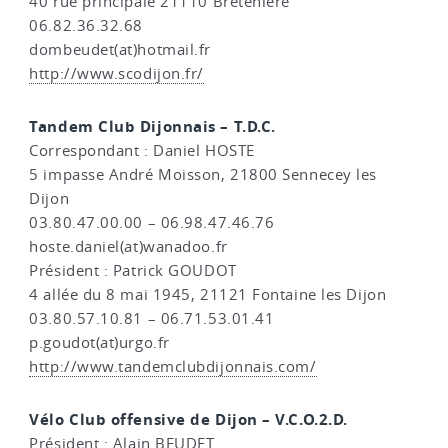
40 rue principale 21110 Bretenière
06.82.36.32.68
dombeudet(at)hotmail.fr
http://www.scodijon.fr/
Tandem Club Dijonnais – T.D.C.
Correspondant : Daniel HOSTE
5 impasse André Moisson, 21800 Sennecey les
Dijon
03.80.47.00.00 – 06.98.47.46.76
hoste.daniel(at)wanadoo.fr
Président : Patrick GOUDOT
4 allée du 8 mai 1945, 21121 Fontaine les Dijon
03.80.57.10.81 – 06.71.53.01.41
p.goudot(at)urgo.fr
http://www.tandemclubdijonnais.com/
Vélo Club offensive de Dijon – V.C.O.2.D.
Président : Alain BEUDET