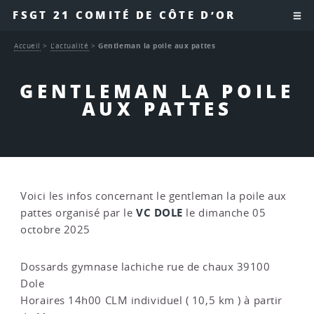
FSGT 21 COMITÉ DE CÔTE D’OR
Accueil
>
L’actualité
>
Gentleman la poile aux pattes
GENTLEMAN LA POILE
AUX PATTES
Voici les infos concernant le gentleman la poile aux
VC DOLE
pattes organisé par le
le dimanche 05
octobre 2025
Dossards gymnase lachiche rue de chaux 39100
Dole
Horaires 14h00 CLM individuel ( 10,5 km ) à partir