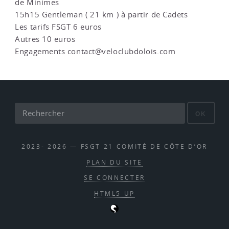
de Minimes
15h15 Gentleman ( 21 km ) à partir de Cadets
Les tarifs FSGT 6 euros
Autres 10 euros
Engagements contact@veloclubdolois.com
OK
2023- 2026 — FSGT 21 COMITÉ DE CÔTE D’OR
PLAN DU SITE
SE CONNECTER
HTML5 UP