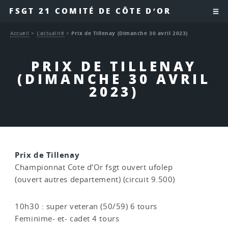
FSGT 21 COMITÉ DE CÔTE D’OR
Accueil
>
L’actualité
>
Prix de Tillenay (Dimanche 30 avril 2023)
PRIX DE TILLENAY
(DIMANCHE 30 AVRIL
2023)
Prix de Tillenay
Championnat Cote d’Or fsgt ouvert ufolep
(ouvert autres departement) (circuit 9.500)
10h30 : super veteran (50/59) 6 tours
Feminime- et- cadet 4 tours