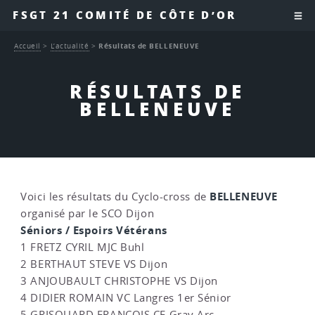
FSGT 21 COMITÉ DE CÔTE D’OR
Accueil
>
L’actualité
>
Résultats de BELLENEUVE
RÉSULTATS DE
BELLENEUVE
BELLENEUVE
Voici les résultats du Cyclo-cross de
organisé par le SCO Dijon
Séniors / Espoirs Vétérans
1 FRETZ CYRIL MJC Buhl
2 BERTHAUT STEVE VS Dijon
3 ANJOUBAULT CHRISTOPHE VS Dijon
4 DIDIER ROMAIN VC Langres 1er Sénior
5 GRISOUARD FRANCOIS CE Gray Arc