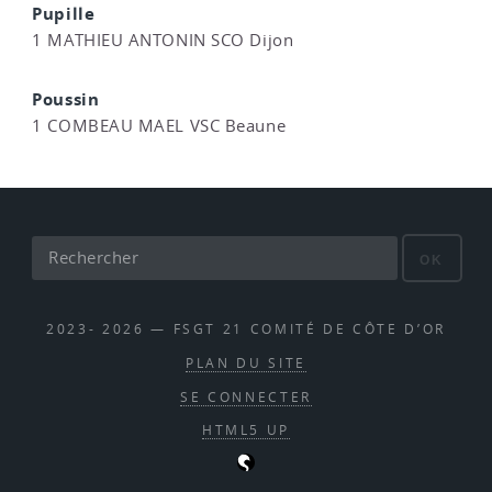
Pupille
1 MATHIEU ANTONIN SCO Dijon
Poussin
1 COMBEAU MAEL VSC Beaune
OK
2023- 2026 — FSGT 21 COMITÉ DE CÔTE D’OR
PLAN DU SITE
SE CONNECTER
HTML5 UP