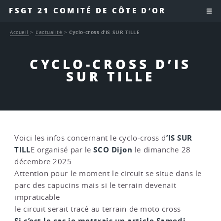
FSGT 21 COMITÉ DE CÔTE D’OR
Accueil
>
L’actualité
>
Cyclo-cross d’IS SUR TILLE
CYCLO-CROSS D’IS
SUR TILLE
’IS SUR
Voici les infos concernant le cyclo-cross d
TILL
SCO Dijon
E organisé par le
le dimanche 28
décembre 2025
Attention pour le moment le circuit se situe dans le
parc des capucins mais si le terrain devenait
impraticable
le circuit serait tracé au terrain de moto cross
Si c’est le cas je mettrais un article Samedi