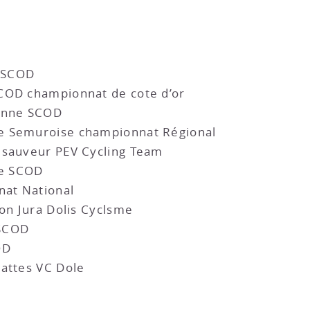
e SCOD
SCOD championnat de cote d’or
eanne SCOD
e Semuroise championnat Régional
 sauveur PEV Cycling Team
le SCOD
nat National
non Jura Dolis Cyclsme
 SCOD
OD
pattes VC Dole