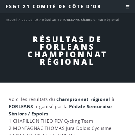
FSGT 21 COMITÉ DE CÔTE D’OR
Accueil
>
L’actualité
>
Résultas de FORLEANS Championnat Régional
RÉSULTAS DE
FORLEANS
CHAMPIONNAT
RÉGIONAL
championnat régional
Voici les résultats du
à
FORLEANS
Pédale Semuroise
organisé par la
Séniors / Espoirs
1 CHAPILLON THEO PEV Cycling Team
2 MONTAGNAC THOMAS Jura Dolois Cyclisme