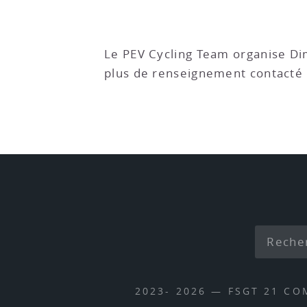
Le PEV Cycling Team organise Di
plus de renseignement contact
2023- 2026 — FSGT 21 CO