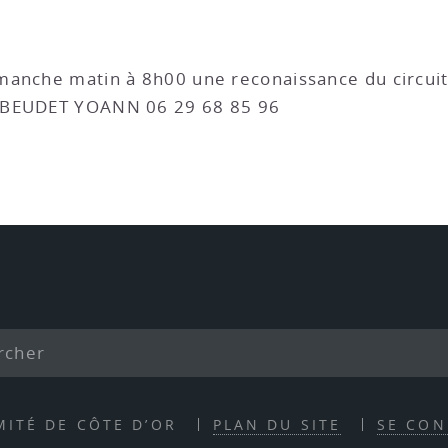
manche matin à 8h00 une reconaissance du circuit
é BEUDET YOANN 06 29 68 85 96
MITÉ DE CÔTE D’OR
PLAN DU SITE
SE CON