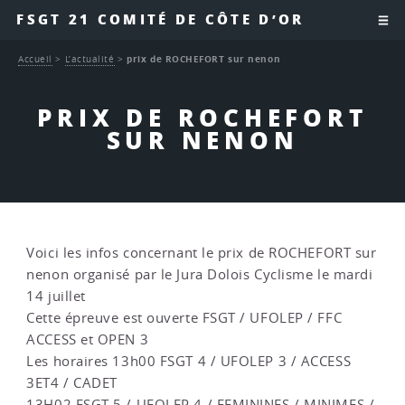
FSGT 21 COMITÉ DE CÔTE D’OR
Accueil
>
L’actualité
>
prix de ROCHEFORT sur nenon
PRIX DE ROCHEFORT
SUR NENON
Voici les infos concernant le prix de ROCHEFORT sur
nenon organisé par le Jura Dolois Cyclisme le mardi
14 juillet
Cette épreuve est ouverte FSGT / UFOLEP / FFC
ACCESS et OPEN 3
Les horaires 13h00 FSGT 4 / UFOLEP 3 / ACCESS
3ET4 / CADET
13H02 FSGT 5 / UFOLEP 4 / FEMININES / MINIMES /