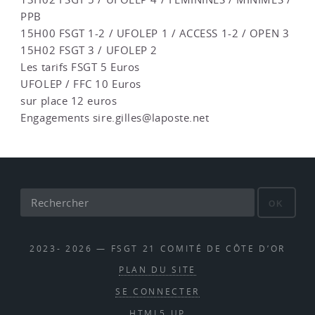
PPB
15H00 FSGT 1-2 / UFOLEP 1 / ACCESS 1-2 / OPEN 3
15H02 FSGT 3 / UFOLEP 2
Les tarifs FSGT 5 Euros
UFOLEP / FFC 10 Euros
sur place 12 euros
Engagements sire.gilles@laposte.net
OK
2023- 2026 — FSGT 21 COMITÉ DE CÔTE D’OR
PLAN DU SITE
SE CONNECTER
HTML5 UP