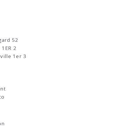
gard 52
 1ER 2
ille 1er 3
t
ent
to
on