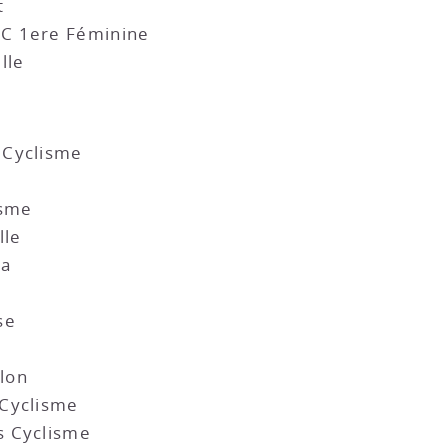
t
SC 1ere Féminine
lle
 Cyclisme
isme
lle
ra
se
lon
 Cyclisme
s Cyclisme