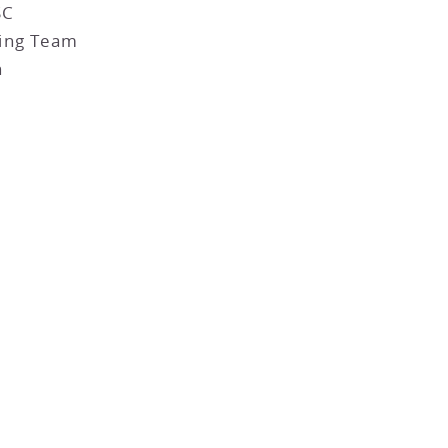
SC
ling Team
n