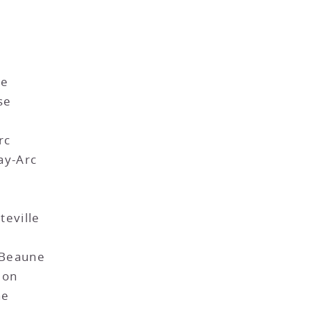
ne
se
rc
ay-Arc
eville
é
Beaune
lon
ne