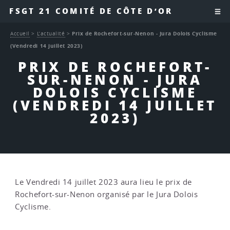
FSGT 21 COMITÉ DE CÔTE D’OR
Accueil
>
L’actualité
>
Prix de Rochefort-sur-Nenon - Jura Dolois Cyclisme
(Vendredi 14 juillet 2023)
PRIX DE ROCHEFORT-
SUR-NENON - JURA
DOLOIS CYCLISME
(VENDREDI 14 JUILLET
2023)
Le Vendredi 14 juillet 2023 aura lieu le prix de
Rochefort-sur-Nenon organisé par le Jura Dolois
Cyclisme.