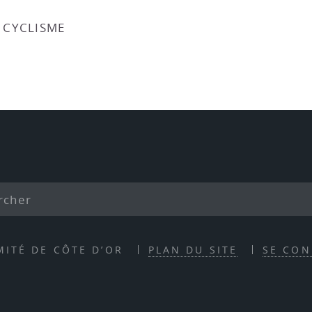
E CYCLISME
MITÉ DE CÔTE D’OR
PLAN DU SITE
SE CON