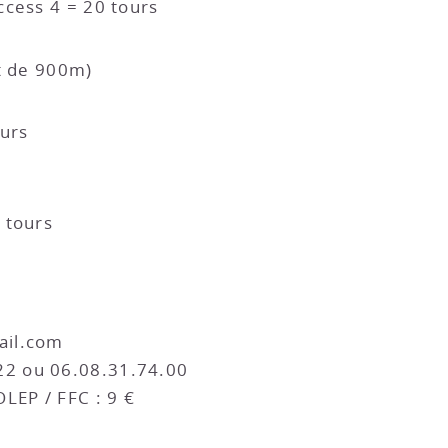
ccess 4 = 20 tours
it de 900m)
ours
 tours
ail.com
22 ou 06.08.31.74.00
LEP / FFC : 9 €