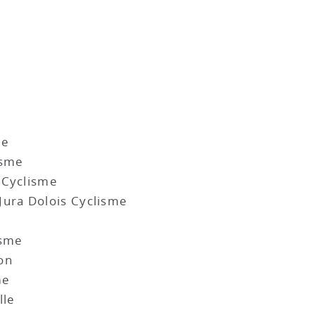
le
isme
 Cyclisme
ura Dolois Cyclisme
isme
on
me
lle