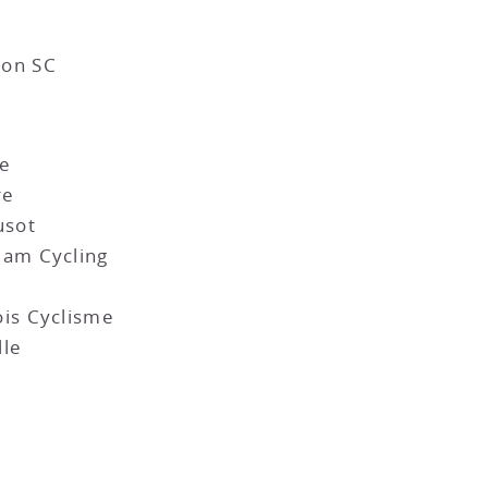
on SC
le
re
usot
am Cycling
is Cyclisme
le
n