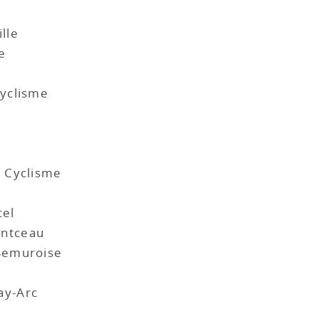
lle
e
yclisme
 Cyclisme
cel
ntceau
Semuroise
ay-Arc