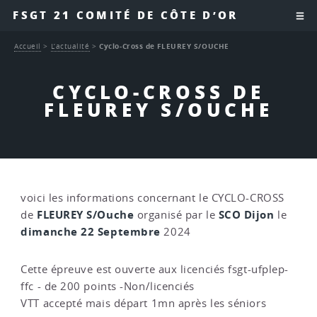
FSGT 21 COMITÉ DE CÔTE D’OR
Accueil
>
L’actualité
>
Cyclo-Cross de FLEUREY S/OUCHE
CYCLO-CROSS DE
FLEUREY S/OUCHE
voici les informations concernant le CYCLO-CROSS
FLEUREY S/Ouche
SCO Dijon
de
organisé par le
le
dimanche 22 Septembre
2024
Cette épreuve est ouverte aux licenciés fsgt-ufplep-
ffc - de 200 points -Non/licenciés
VTT accepté mais départ 1mn après les séniors