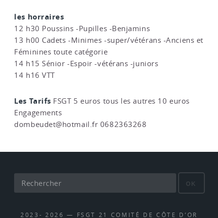
les horraires
12 h30 Poussins -Pupilles -Benjamins
13 h00 Cadets -Minimes -super/vétérans -Anciens et
Féminines toute catégorie
14 h15 Sénior -Espoir -vétérans -juniors
14 h16 VTT
Les Tarifs
FSGT 5 euros tous les autres 10 euros
Engagements
dombeudet@hotmail.fr 0682363268
OK
2023- 2026 — FSGT 21 COMITÉ DE CÔTE D’OR