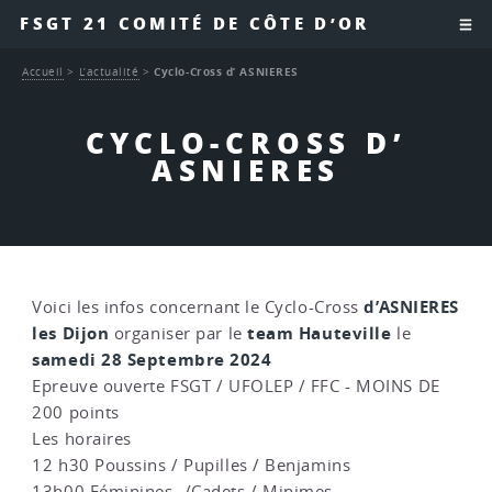
FSGT 21 COMITÉ DE CÔTE D’OR
Accueil
>
L’actualité
>
Cyclo-Cross d’ ASNIERES
CYCLO-CROSS D’
ASNIERES
d’ASNIERES
Voici les infos concernant le Cyclo-Cross
les Dijon
team Hauteville
organiser par le
le
samedi 28 Septembre 2024
Epreuve ouverte FSGT / UFOLEP / FFC - MOINS DE
200 points
Les horaires
12 h30 Poussins / Pupilles / Benjamins
13h00 Féminines -/Cadets / Minimes