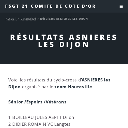
FSGT 21 COMITÉ DE CÔTE D’OR
Accueil
>
L’actualité
>
Résultats ASNIERES LES DIJON
RÉSULTATS ASNIERES
LES DIJON
’ASNIERES les
Voici les résultats du cyclo-cross d
Dijon
team Hauteville
organisé par le
Sénior /Espoirs /Vétérans
1 BOILLEAU JULES ASPTT Dijon
2 DIDIER ROMAIN VC Langtes