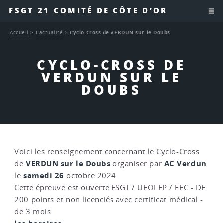
FSGT 21 COMITÉ DE CÔTE D’OR
Accueil
>
L’actualité
>
Cyclo-Cross de VERDUN sur le Doubs
CYCLO-CROSS DE
VERDUN SUR LE
DOUBS
Voici les renseignement concernant le Cyclo-Cross
VERDUN sur le Doubs
AC Verdun
de
organiser par
samedi 26
le
octobre 2024
Cette épreuve est ouverte FSGT / UFOLEP / FFC - DE
200 points et non licenciés avec certificat médical -
de 3 mois