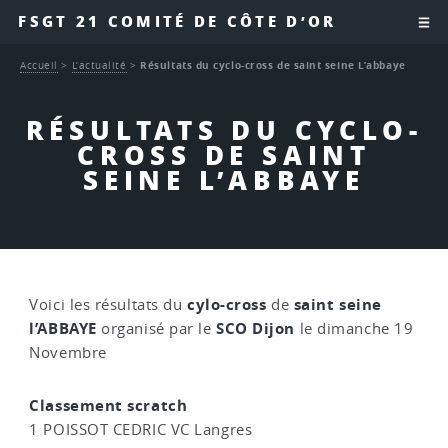
FSGT 21 COMITÉ DE CÔTE D’OR
Accueil
>
L’actualité
>
Résultats du cyclo-cross de saint seine L’abbaye
RÉSULTATS DU CYCLO-
CROSS DE SAINT
SEINE L’ABBAYE
cylo-cross
saint seine
Voici les résultats du
de
l’ABBAYE
SCO Dijon
organisé par le
le dimanche 19
Novembre
Classement scratch
1 POISSOT CEDRIC VC Langres