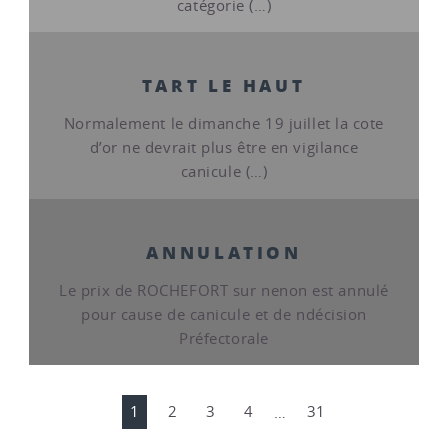
catégorie (…)
TART LE HAUT
Normalement le dimanche 19 juillet la cote
d’or ne devrait plus être en vigilance
canicule (…)
ANNULATION
Le prix de ROCHEFORT sur nenon est annulé
pour cause de canicule et de ndécision
Préfectorale
1
2
3
4
…
31