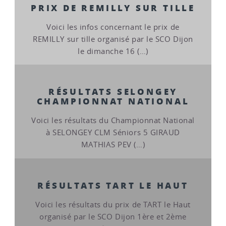
PRIX DE REMILLY SUR TILLE
Voici les infos concernant le prix de
REMILLY sur tille organisé par le SCO Dijon
le dimanche 16 (…)
RÉSULTATS SELONGEY
CHAMPIONNAT NATIONAL
Voici les résultats du Championnat National
à SELONGEY CLM Séniors 5 GIRAUD
MATHIAS PEV (…)
RÉSULTATS TART LE HAUT
Voici les résultats du prix de TART le Haut
organisé par le SCO Dijon 1ère et 2ème