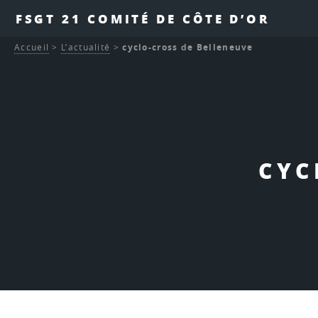
FSGT 21 COMITÉ DE CÔTE D’OR
Accueil
>
L’actualité
>
cyclo-cross de Belleneuve
CYC