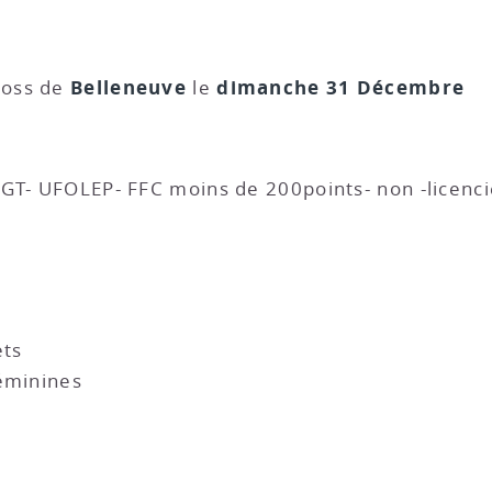
Belleneuve
dimanche 31 Décembre
ross de
le
SGT- UFOLEP- FFC moins de 200points- non -licenc
ets
Féminines